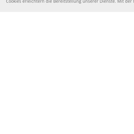
Cookies erleichtern die Bereitstellung unserer Dienste. Mit de
I
Was planen wir als nächstes? Welches neue Bauvorhaben 