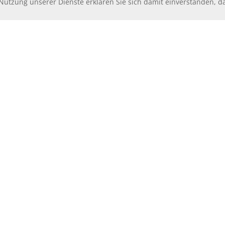
r Nutzung unserer Dienste erklären Sie sich damit einverstanden, 
NEUIGKEITEN
nformationen für Si
geht in den Vertrieb? Wo ist der Baubeginn erfolgt, wo der 
Büro zu vermieten?